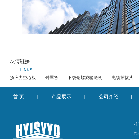
友情链接
—— LINKS ——
预应力空心板
钟罩窑
不锈钢螺旋输送机
电缆插拔头
首 页
产品展示
公司介绍
|
|
|
推
©