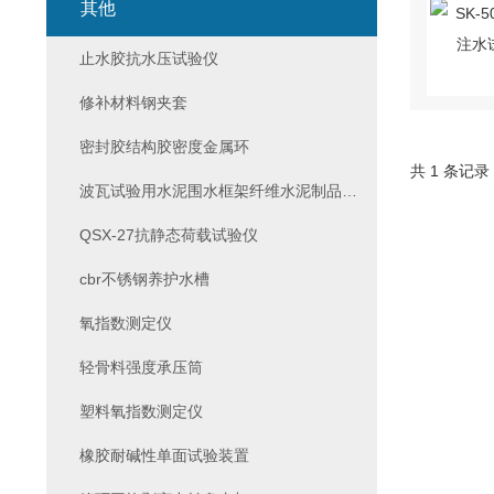
其他
止水胶抗水压试验仪
修补材料钢夹套
密封胶结构胶密度金属环
共 1 条记录
波瓦试验用水泥围水框架纤维水泥制品试验
QSX-27抗静态荷载试验仪
cbr不锈钢养护水槽
氧指数测定仪
轻骨料强度承压筒
塑料氧指数测定仪
橡胶耐碱性单面试验装置