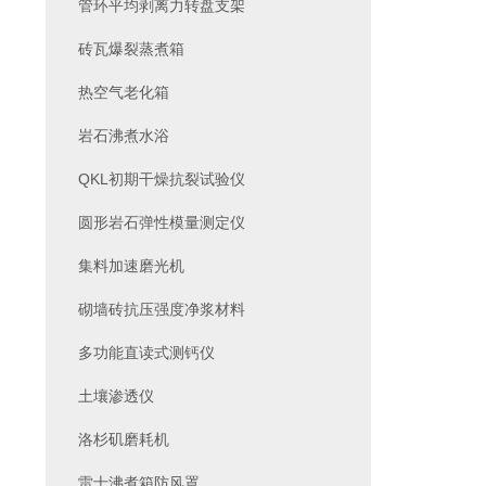
管环平均剥离力转盘支架
砖瓦爆裂蒸煮箱
热空气老化箱
岩石沸煮水浴
QKL初期干燥抗裂试验仪
圆形岩石弹性模量测定仪
集料加速磨光机
砌墙砖抗压强度净浆材料
多功能直读式测钙仪
土壤渗透仪
洛杉矶磨耗机
雷士沸煮箱防风罩