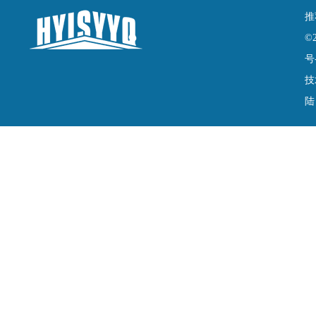
推
©
号
技
陆