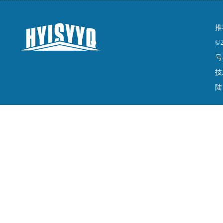
推
©
号
技
陆