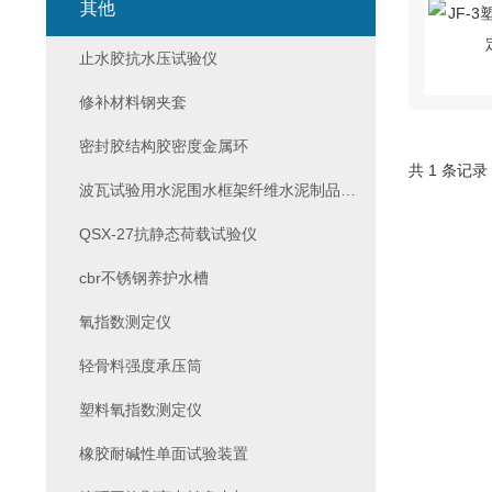
其他
止水胶抗水压试验仪
修补材料钢夹套
密封胶结构胶密度金属环
共 1 条记录
波瓦试验用水泥围水框架纤维水泥制品试验
QSX-27抗静态荷载试验仪
cbr不锈钢养护水槽
氧指数测定仪
轻骨料强度承压筒
塑料氧指数测定仪
橡胶耐碱性单面试验装置