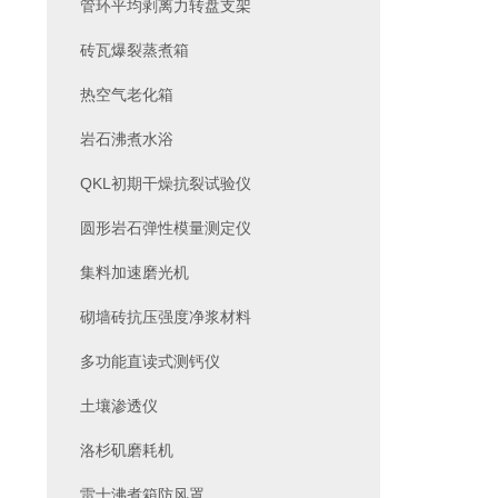
管环平均剥离力转盘支架
砖瓦爆裂蒸煮箱
热空气老化箱
岩石沸煮水浴
QKL初期干燥抗裂试验仪
圆形岩石弹性模量测定仪
集料加速磨光机
砌墙砖抗压强度净浆材料
多功能直读式测钙仪
土壤渗透仪
洛杉矶磨耗机
雷士沸煮箱防风罩