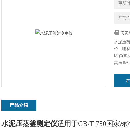
更新时间
厂商
简要
水泥压蒸
位、建
Mg0(
高压条
造成的
产品介绍
水泥压蒸釜测定仪
适用于GB/T 750国