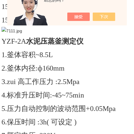
助您的吗？
15.13额定电压:220V
15.14额定功率:1200+600
YZF-2A
水泥压蒸釜测定仪
1.釜体容积~8.5L
2.釜体内径:ф160mm
3.zui 高工作压力 :2.5Mpa
4.标准升压时间:-45~75min
5.压力自动控制的波动范围+0.05Mpa
6.保压时间 :3h( 可设定 )