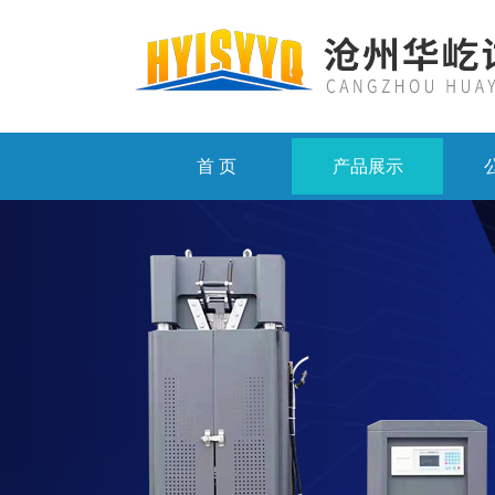
首 页
产品展示