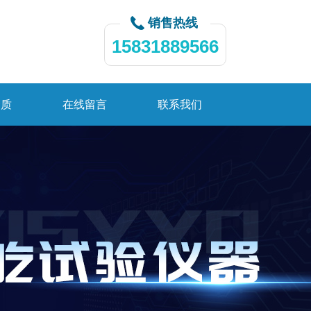
销售热线
15831889566
资质
在线留言
联系我们