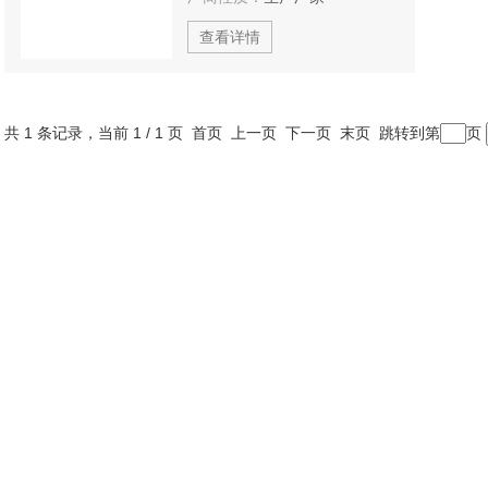
查看详情
共 1 条记录，当前 1 / 1 页 首页 上一页 下一页 末页 跳转到第
页