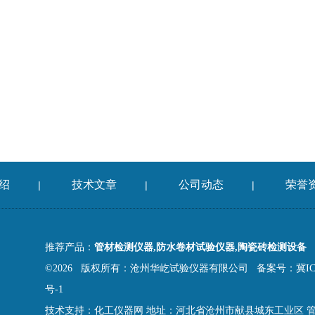
绍
技术文章
公司动态
荣誉
|
|
|
推荐产品：
管材检测仪器,防水卷材试验仪器,陶瓷砖检测设备
©2026 版权所有：沧州华屹试验仪器有限公司
备案号：冀ICP
号-1
技术支持：
化工仪器网
地址：河北省沧州市献县城东工业区