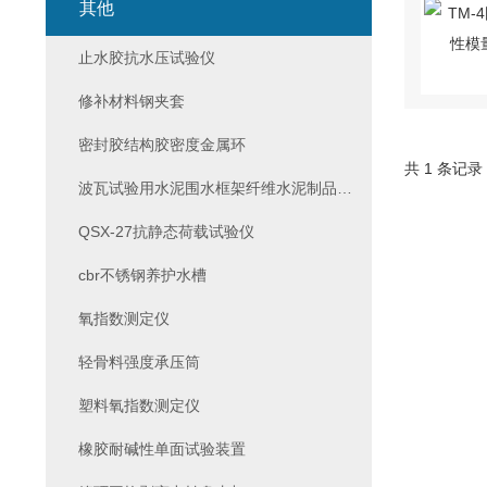
其他
止水胶抗水压试验仪
修补材料钢夹套
密封胶结构胶密度金属环
共 1 条记录
波瓦试验用水泥围水框架纤维水泥制品试验
QSX-27抗静态荷载试验仪
cbr不锈钢养护水槽
氧指数测定仪
轻骨料强度承压筒
塑料氧指数测定仪
橡胶耐碱性单面试验装置