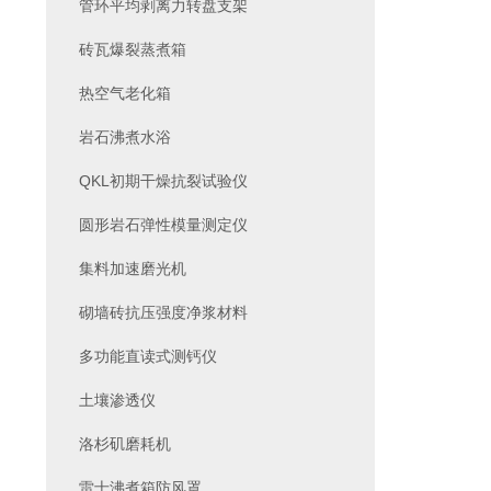
管环平均剥离力转盘支架
砖瓦爆裂蒸煮箱
热空气老化箱
岩石沸煮水浴
QKL初期干燥抗裂试验仪
圆形岩石弹性模量测定仪
集料加速磨光机
砌墙砖抗压强度净浆材料
多功能直读式测钙仪
土壤渗透仪
洛杉矶磨耗机
雷士沸煮箱防风罩