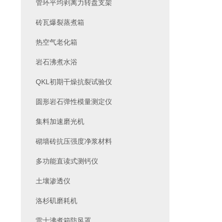
管环平均剥离力转盘支架
砖瓦爆裂蒸煮箱
热空气老化箱
岩石沸煮水浴
QKL初期干燥抗裂试验仪
圆形岩石弹性模量测定仪
集料加速磨光机
砌墙砖抗压强度净浆材料
多功能直读式测钙仪
土壤渗透仪
洛杉矶磨耗机
雷士沸煮箱防风罩