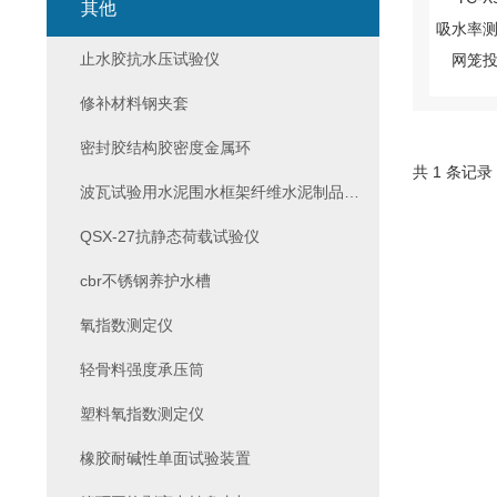
其他
止水胶抗水压试验仪
修补材料钢夹套
密封胶结构胶密度金属环
共 1 条记录
波瓦试验用水泥围水框架纤维水泥制品试验
QSX-27抗静态荷载试验仪
cbr不锈钢养护水槽
氧指数测定仪
轻骨料强度承压筒
塑料氧指数测定仪
橡胶耐碱性单面试验装置