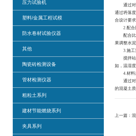
压力试验机
通过对混
通过坍落度
塑料/金属工程试模
合设计要求
2.配合
防水卷材试验仪器
配合比是
果调整水泥
其他
3.施工
搅拌站的
陶瓷砖检测设备
如，温湿度
4.材料
管材检测仪器
通过对原
的混凝土质
粗粒土系列
建材节能燃烧系列
上一篇：
混
夹具系列