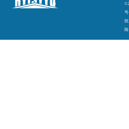
©
号
技
陆