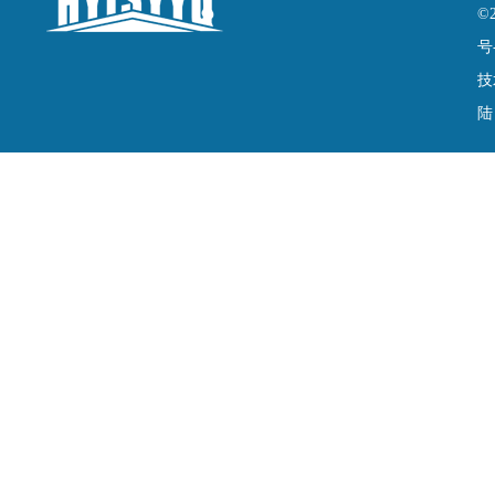
©
号
技
陆