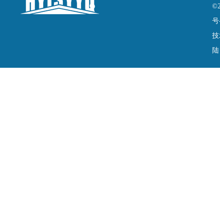
©
号
技
陆