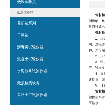
低温试验类
低温试验箱
管材检
侧流动。氧
养护箱系列
从而计算出
管材检
干燥箱
1、压力
阀、连接管
沥青类试验仪器
种开关等组
2、压力
混凝土试验仪器
3、恒温
层、试样支
水泥砂浆试验仪器
4、夹具
速度快、密
无损检测设备
5、计算
管材检
公路土工试验仪器
塑性塑料管
压输水。