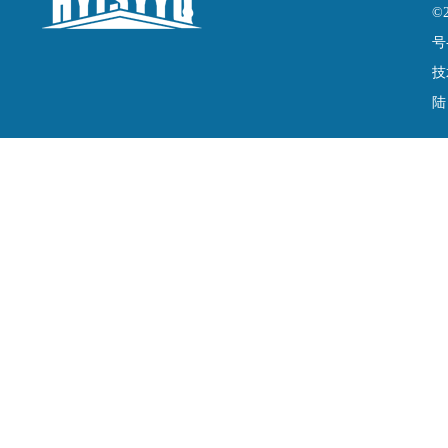
©
号
技
陆