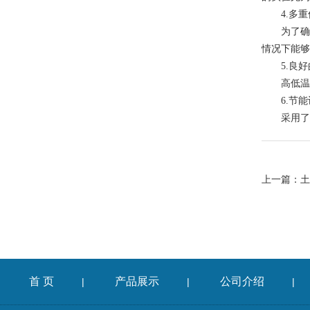
4.多重
为了确保
情况下能够
5.良好
高低温试
6.节能
采用了高
上一篇：
土
首 页
产品展示
公司介绍
|
|
|