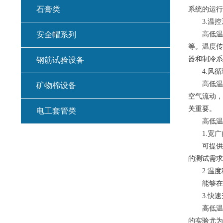
石膏类
系统的运行
3.温控
安全帽系列
高低温试
等。温度传
器和制冷系
钢筋试验设备
4.风循
高低温试
矿物棉设备
空气流动，
关重要。
电工套管类
高低温环
1.宽广
可提供从-
的测试需求
2.温度
能够在设定
3.快速
高低温试
的实验尤为