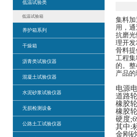
低温试验类
低温试验箱
集料加
用，通
养护箱系列
抗磨光
理开发
干燥箱
骨料提供
工程集
沥青类试验仪器
的。整
产品的
混凝土试验仪器
电源电压
水泥砂浆试验仪器
道路轮转
橡胶轮
无损检测设备
橡胶轮:
硬度;6
公路土工试验仪器
其中:
金刚砂