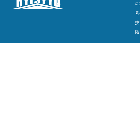
©
号
技
陆