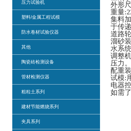
压力试验机
外形尺寸
重量:2
塑料/金属工程试模
集料加
于传
防水卷材试验仪器
道路轮
溜砂装
其他
水系统
调整机
陶瓷砖检测设备
压力
配重装
试模:
管材检测仪器
电器控
如需
粗粒土系列
建材节能燃烧系列
夹具系列