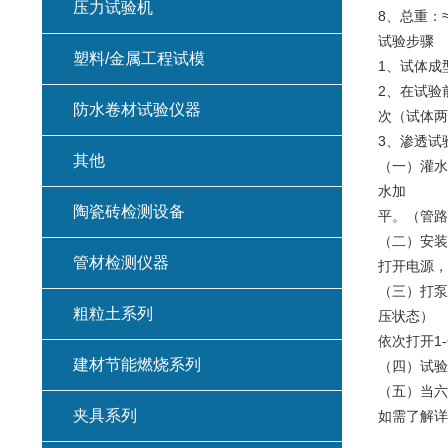
压力试验机
8、总重：≈
试验步骤
塑料/金属工程试模
1、试体成
2、在试验
防水卷材试验仪器
次（试体两
3、渗透试
其他
（一）灌水
水加
陶瓷砖检测设备
平。（管路
（二）安装
管材检测仪器
打开电源，
（三）打泵
粗粒土系列
压状态）
依次打开1
建材节能燃烧系列
（四）试验
（五）当六
夹具系列
如需了解详