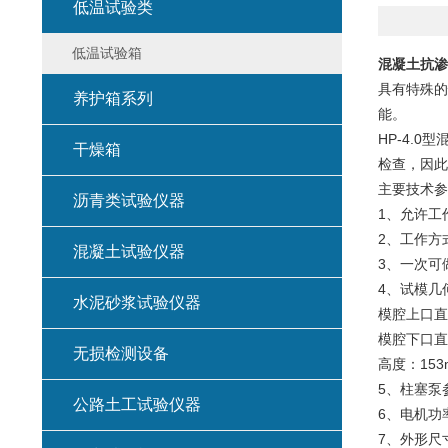
低温试验类
低温试验箱
混凝土抗渗
具有特殊的
养护箱系列
能。
HP-4.
干燥箱
检查，因此
主要技术参
沥青类试验仪器
1、允许工
2、工作方
混凝土试验仪器
3、一次可
4、试模几
水泥砂浆试验仪器
模腔上口直径
模腔下口直
无损检测设备
高度：153
5、柱塞泵参
公路土工试验仪器
6、电机功率
7、外形尺寸：