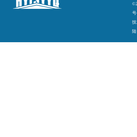
©
号
技
陆