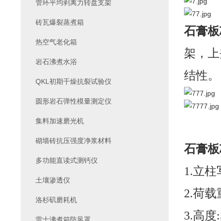
管环平均剥离力转盘支架
砖瓦爆裂蒸煮箱
石膏板
热空气老化箱
架，上
岩石沸煮水浴
结性。
QKL初期干燥抗裂试验仪
圆形岩石弹性模量测定仪
集料加速磨光机
砌墙砖抗压强度净浆材料
石膏板
多功能直读式测钙仪
1.立柱
土壤渗透仪
2.荷载重
洛杉矶磨耗机
3.高度
雷士沸煮箱防风罩