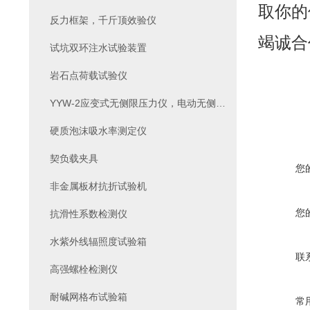
取你的
反力框架，千斤顶效验仪
竭诚合
试坑双环注水试验装置
岩石点荷载试验仪
YYW-2应变式无侧限压力仪，电动无侧限压力仪
硬质泡沫吸水率测定仪
契负载夹具
您
非金属板材抗折试验机
您
抗滑性系数检测仪
水紫外线辐照度试验箱
联
高强螺栓检测仪
耐碱网格布试验箱
常