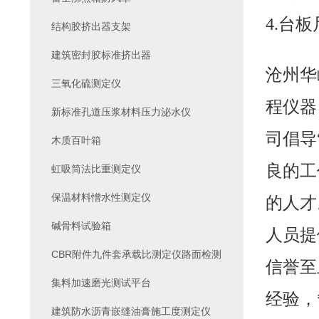
4.台板
结构胶挤出器支架
建筑密封胶标准挤出器
沧州华
三氧化硫测定仪
程仪器
新标准孔道压浆材料压力泌水仪
司倡导
木质百叶箱
良的工
虹吸筒法比重测定仪
保温材料憎水性测定仪
的人才
碱骨料试验箱
人员提
CBR附件九件套承载比测定仪路面检测
信誉至
集料加速磨光测试平台
经验，
建筑防水沥青嵌缝油膏施工度测定仪