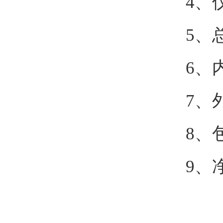
4、
5、总
6、内
7、外
8、包
9、