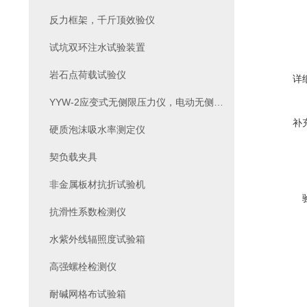
反力框架，千斤顶效验仪
试坑双环注水试验装置
岩石点荷载试验仪
详
YYW-2应变式无侧限压力仪，电动无侧限压力仪
补
硬质泡沫吸水率测定仪
契负载夹具
非金属板材抗折试验机
抗滑性系数检测仪
水紫外线辐照度试验箱
高强螺栓检测仪
耐碱网格布试验箱