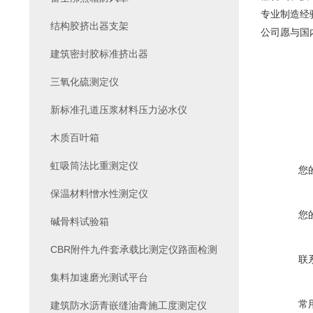
专业制造经
结构胶挤出器支架
公司愿与国
建筑密封胶标准挤出器
三氧化硫测定仪
新标准孔道压浆材料压力泌水仪
木质百叶箱
虹吸筒法比重测定仪
您
保温材料憎水性测定仪
您
碱骨料试验箱
CBR附件九件套承载比测定仪路面检测
联
集料加速磨光测试平台
常
建筑防水沥青嵌缝油膏施工度测定仪