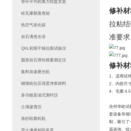
管环平均剥离力转盘支架
修补材
砖瓦爆裂蒸煮箱
拉粘结
热空气老化箱
准要求
岩石沸煮水浴
QKL初期干燥抗裂试验仪
圆形岩石弹性模量测定仪
修补材
集料加速磨光机
1、适用试件:1
砌墙砖抗压强度净浆材料
2、内部尺寸:1
4、毛重:4.5
多功能直读式测钙仪
沧州华屹试
土壤渗透仪
套设备等领
洛杉矶磨耗机
制，吸引了
器咨询、技
雷士沸煮箱防风罩