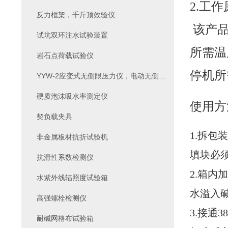
2.工作
反力框架，千斤顶效验仪
该产品
试坑双环注水试验装置
所需温
岩石点荷载试验仪
停机所
YYW-2应变式无侧限压力仪，电动无侧限压力仪
硬质泡沫吸水率测定仪
使用方
契负载夹具
1.拆
非金属板材抗折试验机
填块必
抗滑性系数检测仪
2.箱内
水紫外线辐照度试验箱
水溢入
高强螺栓检测仪
3.接通
耐碱网格布试验箱