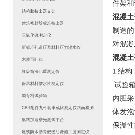
件架和
结构胶挤出器支架
混凝土
建筑密封胶标准挤出器
制造的
三氧化硫测定仪
对混凝
新标准孔道压浆材料压力泌水仪
混凝土
木质百叶箱
1.结构
虹吸筒法比重测定仪
试验箱
保温材料憎水性测定仪
碱骨料试验箱
内胆采
CBR附件九件套承载比测定仪路面检测
体发泡
集料加速磨光测试平台
保温性
建筑防水沥青嵌缝油膏施工度测定仪