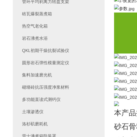
管环平均剥离力转盘支架
砖瓦爆裂蒸煮箱
热空气老化箱
岩石沸煮水浴
QKL初期干燥抗裂试验仪
圆形岩石弹性模量测定仪
集料加速磨光机
砌墙砖抗压强度净浆材料
多功能直读式测钙仪
本产品
土壤渗透仪
洛杉矶磨耗机
砂石骨
雷士沸煮箱防风罩