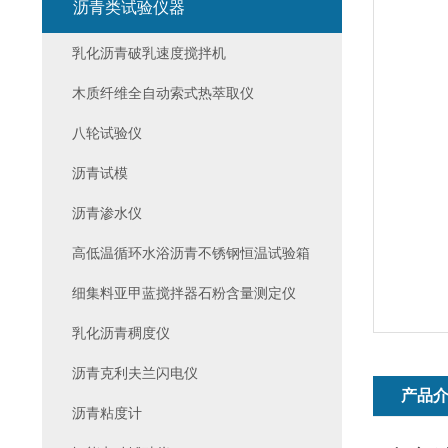
沥青类试验仪器
乳化沥青破乳速度搅拌机
木质纤维全自动索式热萃取仪
八轮试验仪
沥青试模
沥青渗水仪
高低温循环水浴沥青不锈钢恒温试验箱
细集料亚甲蓝搅拌器石粉含量测定仪
乳化沥青稠度仪
沥青克利夫兰闪电仪
产品
沥青粘度计