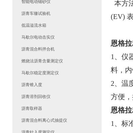
智能电动铺砂仪
本方
沥青车辙试验机
(EV
低温溢流水箱
马歇尔电动击实仪
恩格拉
沥青混合料拌合机
1、仪
燃烧法沥青含量测定仪
料，内
马歇尔稳定度测定仪
2、温
沥青锥入度
方便，
沥青溶剂回收仪
沥青取样器
恩格拉
沥青混合料离心式抽提仪
1、标准
沥青针入度测定仪