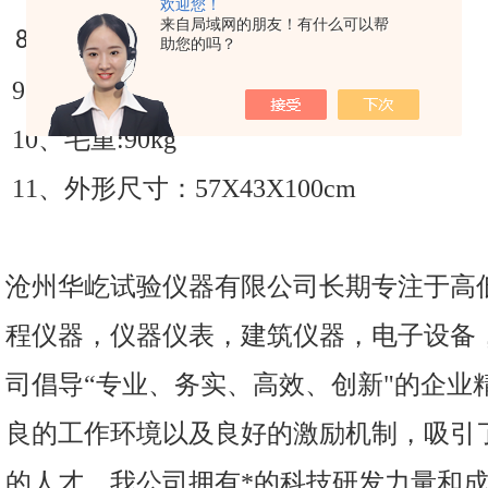
欢迎您！
来自局域网的朋友！有什么可以帮
8
、电源电压：
220V
助您的吗？
9、净重：75kg
10、毛重:90kg
11、外形尺寸：57X43X100cm
沧州华屹试验仪器有限公司长期专注于高
程仪器，仪器仪表，建筑仪器，电子设备
司倡导“专业、务实、高效、创新"的企业
良的工作环境以及良好的激励机制，吸引
的人才。我公司拥有*的科技研发力量和