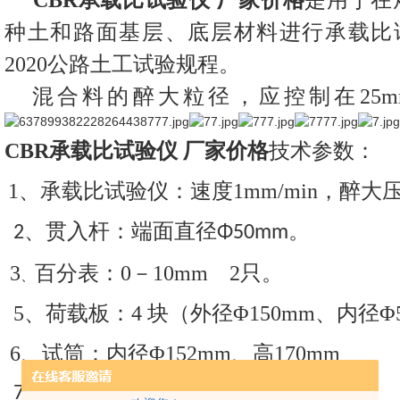
CBR承载比试验仪 厂家价格
是用于在
种土和路面基层、底层材料进行承载比试验
2020公路土工试验规程。
混合料的醉大粒径，应控制在25mm
CBR承载比试验仪 厂家价格
技术参数：
1、承载比试验仪：速度1mm/min，醉大压
、贯入杆：端面直径
。
2
Φ50mm
3
百分表：0－10mm
2只。
、
5、荷载板：4 块（外径Φ150mm、内径Φ5
6、试筒：内径Φ152mm、高170mm
7
、测力环：
1
套
.
(60KN)