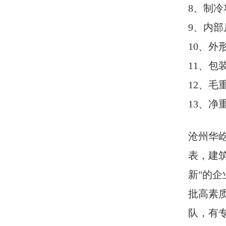
8
、制冷
9
、内部
10
、外
11
、包
12
、毛
13
、净
沧州华
表，建
新"的
批高素
队，有