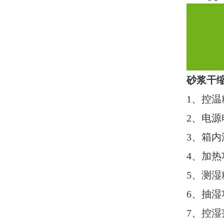
砂浆干
1
、控温
2
、电源
3
、箱内
4
、加热
5
、测湿
6
、抽湿
7
、控湿