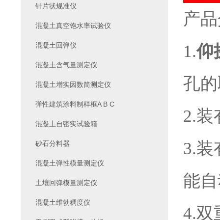
针片状规准仪
产品
混凝土真空饱水率试验仪
混凝土回弹仪
1.
仰
混凝土含气量测定仪
孔的
混凝土增实因数筒测定仪
弹性建筑涂料制样框A B C
2.
混凝土自密实试验箱
3.
砂石分料器
混凝土弹性模量测定仪
能自
土壤回弹模量测定仪
混凝土维勃稠度仪
4.