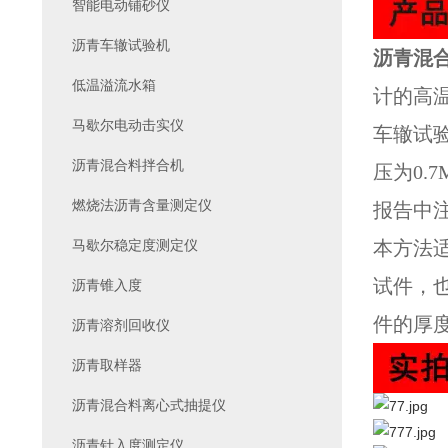
智能电动铺砂仪
沥青车辙试验机
沥青混
低温溢流水箱
计的高
马歇尔电动击实仪
车辙试
沥青混合料拌合机
压为0.
燃烧法沥青含量测定仪
报告中注
马歇尔稳定度测定仪
本方法适
试件，也
沥青锥入度
件的厚度
沥青溶剂回收仪
沥青取样器
沥青混合料离心式抽提仪
沥青针入度测定仪