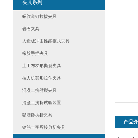
夹具系列
螺纹道钉拉拔夹具
岩石夹具
人造板冲击性能框式夹具
橡胶手捏夹具
土工布梯形撕裂夹具
拉力机契形拉伸夹具
混凝土抗劈裂夹具
混凝土抗折试验装置
砌墙砖抗折夹具
产品
钢筋十字焊接剪切夹具