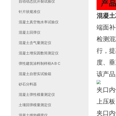
自动动态抗开裂试验仪
针片状规准仪
混凝土
混凝土真空饱水率试验仪
端面补
混凝土回弹仪
检测混
混凝土含气量测定仪
行，提
混凝土增实因数筒测定仪
度、垂
弹性建筑涂料制样框A B C
该产品
混凝土自密实试验箱
砂石分料器
夹口内
混凝土弹性模量测定仪
上压板
土壤回弹模量测定仪
夹口内
混凝土维勃稠度仪